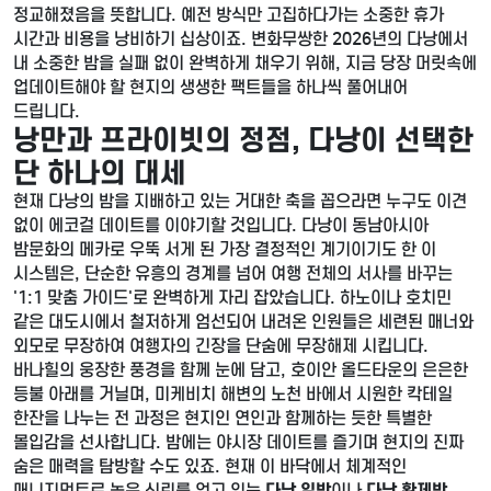
정교해졌음을 뜻합니다. 예전 방식만 고집하다가는 소중한 휴가
시간과 비용을 낭비하기 십상이죠. 변화무쌍한 2026년의 다낭에서
내 소중한 밤을 실패 없이 완벽하게 채우기 위해, 지금 당장 머릿속에
업데이트해야 할 현지의 생생한 팩트들을 하나씩 풀어내어
드립니다.
낭만과 프라이빗의 정점, 다낭이 선택한
단 하나의 대세
현재 다낭의 밤을 지배하고 있는 거대한 축을 꼽으라면 누구도 이견
없이 에코걸 데이트를 이야기할 것입니다. 다낭이 동남아시아
밤문화의 메카로 우뚝 서게 된 가장 결정적인 계기이기도 한 이
시스템은, 단순한 유흥의 경계를 넘어 여행 전체의 서사를 바꾸는
'1:1 맞춤 가이드'로 완벽하게 자리 잡았습니다. 하노이나 호치민
같은 대도시에서 철저하게 엄선되어 내려온 인원들은 세련된 매너와
외모로 무장하여 여행자의 긴장을 단숨에 무장해제 시킵니다.
바나힐의 웅장한 풍경을 함께 눈에 담고, 호이안 올드타운의 은은한
등불 아래를 거닐며, 미케비치 해변의 노천 바에서 시원한 칵테일
한잔을 나누는 전 과정은 현지인 연인과 함께하는 듯한 특별한
몰입감을 선사합니다. 밤에는 야시장 데이트를 즐기며 현지의 진짜
숨은 매력을 탐방할 수도 있죠. 현재 이 바닥에서 체계적인
매니지먼트로 높은 신뢰를 얻고 있는
다낭 일밤
이나
다낭 황제밤