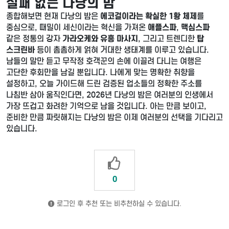
실패 없는 다낭의 밤
종합해보면 현재 다낭의 밤은
에코걸이라는 확실한 1황 체제
를
중심으로, 때밀이 세신이라는 혁신을 가져온
애플스파
,
맥심스파
같은 정통의 강자
가라오케와 유흥 마사지
, 그리고 트렌디한
탑
스크린바
등이 촘촘하게 얽혀 거대한 생태계를 이루고 있습니다.
남들의 말만 듣고 무작정 호객꾼의 손에 이끌려 다니는 여행은
고단한 후회만을 남길 뿐입니다. 나에게 맞는 명확한 취향을
설정하고, 오늘 가이드해 드린 검증된 업소들의 정확한 주소를
나침반 삼아 움직인다면, 2026년 다낭의 밤은 여러분의 인생에서
가장 뜨겁고 화려한 기억으로 남을 것입니다. 아는 만큼 보이고,
준비한 만큼 짜릿해지는 다낭의 밤은 이제 여러분의 선택을 기다리고
있습니다.
0
로그인 후 추천 또는 비추천하실 수 있습니다.