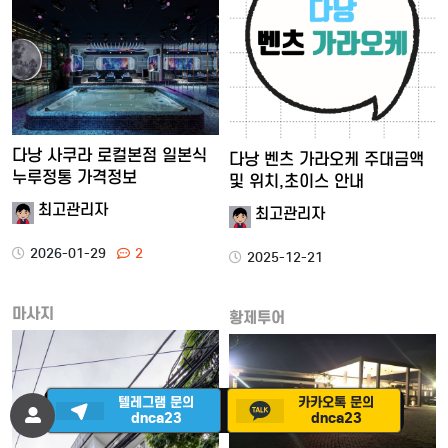
다낭 사쿠라 로컬본점 일본식
다낭 벤츠 가라오케 주대금액
누루정통 가격정보
및 위치,초이스 안내
최고관리자
최고관리자
2026-01-29
2
2025-12-21
마사지
황제투어
텔레그램 문의
카카오톡 문의
dnca23
dnca23