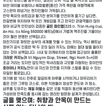
우연한 로맨스를 꿈꾸지만, 실상은 소위 '작업'을 목적으로 접근하여
비싼 테이블 비용이나 해피벌룬(풍선) 가격 폭탄을 여행객에게
고스란히 떠넘기는 현지인들이 가득합니다.
만약 특유의 비트감과 활기찬 분위기를 안전하게 즐기고 싶다면,
한강변에 위치하여 탁 트인 개방감을 주고 한국인 관광객들이 많이
찾아 비교적 안전성이 검증된
골든 파인펍
(325 Đ. Trần Hưng Đạo,
An Hải, Đà Nẵng 550000 베트남)에서 가볍게 맥주잔을 기울이는
것이 훨씬 현명한 선택입니다.
마찬가지로 짜릿한 승부의 세계를 맛볼 수 있는 카지노 역시 베트남
정부가 공식 인증한 딱 두 곳의 딜러 카지노 외에는 절대 발을 들이지
않는 것이 상책입니다. 시내 및 미케비치와 인접해 접근성이 훌륭한
크라운 카지노
(8 Võ Nguyên Giáp, Street, Ngũ Hành Sơn)와
조금 거리는 있지만 압도적인 럭셔리함과 규모를 자랑하는 호이안의
호이아나 카지노
만이 내 자산과 안전을 지키며 스릴을 즐길 수 있는
유일한 통로입니다.
여기에 밤 10시 전후로 깔끔하게 하루를 시작하거나 마무리하기
좋은 건전 그루밍 코스로, 이쁜 직원들이 정성껏 면도와 귀 청소,
샴푸를 도와주는
제일 이발소
같은 곳을 적절히 동선에 배치한다면
가성비와 만족도를 동시에 잡는 영리한 밤문화 설계가 완성됩니다.
글을 맺으며: 취향과 안목이 만드는