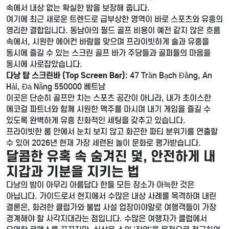
속에서 내상 없는 확실한 밤을 보장해 줍니다.
여기에 최근 새로운 트렌드로 급부상한 영역이 바로 스포츠와 유흥의
영리한 결합입니다. 동남아의 필드 골프 비용이 예전 같지 않은 흐름
속에서, 시원한 에어컨 바람을 맞으며 프라이빗하게 술과 유흥을
동시에 즐길 수 있는 스크린 골프 바가 주당들과 골퍼들의 마음을
동시에 사로잡았습니다.
다낭 탑 스크린바 (Top Screen Bar):
47 Trần Bạch Đằng, An
Hải, Đà Nẵng 550000 베트남
이곳은 단순히 골프만 치는 스포츠 공간이 아니라, 내가 초이스한
에코걸 파트너와 함께 시원한 맥주를 마시며 내기 게임을 즐길 수
있도록 완벽하게 유흥 친화적인 세팅을 갖추고 있습니다.
프라이빗한 룸 안에서 눈치 보지 않고 화끈한 파티 분위기를 연출할
수 있어 2026년 현재 가장 세련된 놀이 문화로 평가받습니다.
달콤한 유혹 속 숨겨진 덫, 안전하게 내
지갑과 기분을 지키는 법
다낭의 밤이 아무리 아름답다 한들 모든 장소가 아늑한 것은
아닙니다. 가이드로서 현지에서 수많은 내상 사례를 목격하며 내린
결론은, 화려한 클럽가와 불법 사설 업장이야말로 여행객들이 가장
경계해야 할 사각지대라는 점입니다. 수많은 여행자가 클럽에서