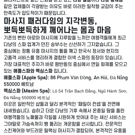
같은 업체들이 각광받는 이유도 바로 이러한 밀착형 교감이 주는
만족도가 압도적이기 때문입니다.
마사지 패러다임의 지각변동,
뽀득뽀득하게 깨어나는 몸과 마음
기존의 뻔한 아로마 마사지에 지루함을 느끼던 여행객들에게 최근
다낭의 스파 업계가 던진 승부수는 신선하기 그지없습니다. 그
중심에는 정통 유흥 마사지의 틀을 깨고 한국식 정서와 현지의
고품격 서비스를 영리하게 결합한 이색 스파의 등장이 있습니다.
가장 대표적인 주자가 바로 팜반동의 중심에서 연일 화제를 모으고
있는
애플스파와 맥심스파
입니다.
애플스파 (Apple Spa):
86 Phạm Văn Đồng, An Hải, Đà Nẵng
550000 베트남
맥심스파 (Maxim Spa):
Lô 54 Trần Bạch Đằng, Ngũ Hành Sơn,
Đà Nẵng 550000 베트남
이곳은 일반적인 샵들과 달리 본격적인 '때밀이 컨셉'을 전면에
내세웠습니다. 습하고 더운 다낭의 기후 속에서 온종일 땀을 흘린
여행객들의 노폐물과 각질을 시원하게 씻어내 주는 세신 서비스는
그야말로 가슴속까지 뻥 뚫리는 개운함을 선사합니다. 전문적인
스킨케어와 부드러운 릴랙싱 마사지가 결합되어, 본격적인 유흥을