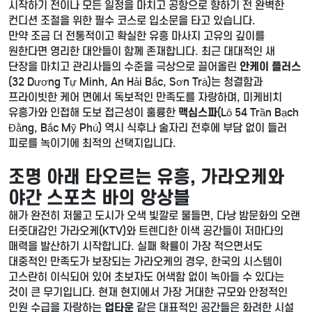
시작하기 전이나 모든 일정을 마치고 공항으로 향하기 전 완벽한
컨디션 조절을 위한 필수 코스로 입소문을 타고 있습니다.
만약 조금 더 전통적이고 확실한 유흥 마사지 고유의 깊이를
원한다면 영리한 대안들이 함께 존재합니다. 최근 대대적인 새
단장을 마치고 관리사들의 수준을 극상으로 끌어올린
안케이 플러스
(32 Dương Tự Minh, An Hải Bắc, Sơn Trà)는 청결함과
프라이빗한 케어 면에서 독보적인 만족도를 자랑하며, 미케비치
유흥가와 인접해 도보 접근성이 훌륭한
맥심스파
(Lô 54 Trần Bạch
Đằng, Bắc Mỹ Phú) 역시 식후나 술자리 전후에 부담 없이 들러
피로를 녹이기에 최적의 선택지입니다.
조명 아래 타오르는 유흥, 가라오케와
야간 스포츠 바의 앙상블
해가 완전히 저물고 도시가 오색 빛깔로 물들면, 다낭 밤문화의 오랜
터줏대감인 가라오케(KTV)와 트렌디한 이색 공간들이 저마다의
매력을 발산하기 시작합니다. 실패 확률이 가장 적으면서도
대중적인 만족도가 보장되는 가라오케의 경우, 한국의 시스템이
고스란히 이식되어 있어 초보자도 어색함 없이 녹아들 수 있다는
것이 큰 무기입니다. 현재 현지에서 가장 거대한 규모와 안정적인
인원 수급을 자랑하는
업타운
같은 대표적인 공간들은 화려한 시설