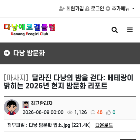
회원가입
로그인
추가메뉴
검
메
색
뉴
버
버
튼
튼
다낭 밤문화
[마사지]
달라진 다낭의 밤을 걷다: 베테랑이
밝히는 2026년 현지 밤문화 리포트
최고관리자
2026-06-09 00:00
1,126
48
0
- 첨부파일 :
다낭 밤문화 업소.jpg
(221.4K) -
다운로드