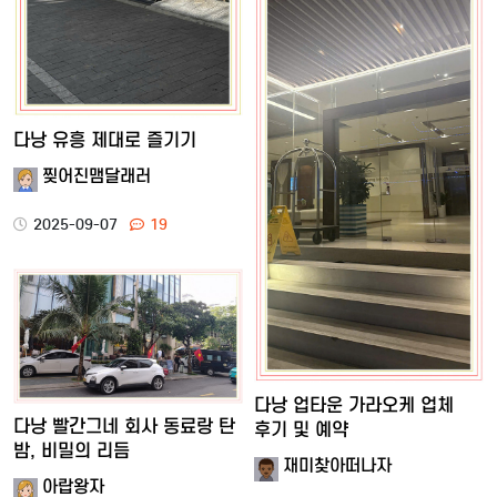
다낭 유흥 제대로 즐기기
찢어진맴달래러
2025-09-07
19
다낭 업타운 가라오케 업체
다낭 빨간그네 회사 동료랑 탄
후기 및 예약
밤, 비밀의 리듬
재미찾아떠나자
아랍왕자