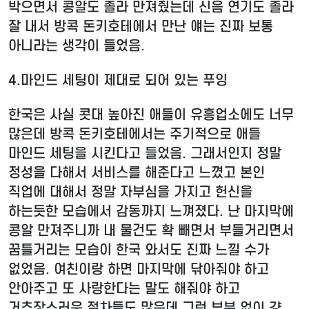
박으면서 콩알도 졸라 만져줬는데 신음 연기도 졸라
잘 내서 방콕 돈키호테에서 만난 얘는 진짜 보통
아니라는 생각이 들었음.
4.
마인드 세팅이 제대로 되어 있는 푸잉
한국은 사실 콧대 높아진 애들이 유흥업소에도 너무
많은데 방콕 돈키호테에서는 주기적으로 애들
마인드 세팅을 시킨다고 들었음. 그래서인지 정말
정성을 다해서 서비스를 해준다고 느꼈고 본인
직업에 대해서 정말 자부심을 가지고 헌신을
하는듯한 모습에서 감동까지 느껴졌다. 난 마지막에
콩알 만져주니까 내 물건도 확 빼면서 부들거리면서
꿈틀거리는 모습이 한국 와서도 진짜 느낄 수가
없었음. 여친이랑 하면 마지막에 닦아줘야 하고
안아주고 또 사랑한다는 말도 해줘야 하고
거추장스러운 절차들도 많은데 그런 부분 없이 걍