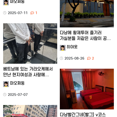
마오쩌둥
2025-07-11
1
다낭에 황제투어 즐기러
가실분들 저같은 사람이 공유
해…
히야옷
2025-08-26
2
베트남에 있는 가라오케에서
만난 현지여성과 사랑에
빠졌…
마오쩌둥
2025-07-07
다낭빨간그네(빨그) v코스