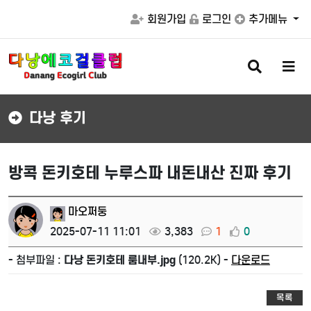
회원가입
로그인
추가메뉴
검
메
색
뉴
버
버
튼
튼
다낭 후기
방콕 돈키호테 누루스파 내돈내산 진짜 후기
마오쩌둥
2025-07-11 11:01
3,383
1
0
- 첨부파일 :
다낭 돈키호테 룸내부.jpg
(120.2K) -
다운로드
목록