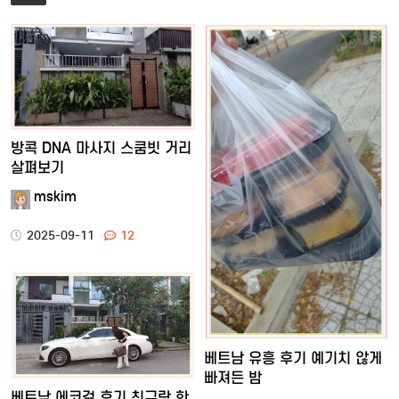
방콕 DNA 마사지 스쿰빗 거리
살펴보기
mskim
2025-09-11
12
베트남 유흥 후기 예기치 않게
빠져든 밤
베트남 에코걸 후기 친구랑 한