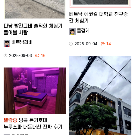
베트남 에코걸 대학교 친구랑
간 체험기
다낭 빨간그네 솔직한 체험기
즐겁게
들어볼 사람
베트남러버
2025-09-04
14
2025-09-03
16
열람중
방콕 돈키호테
누루스파 내돈내산 진짜 후기