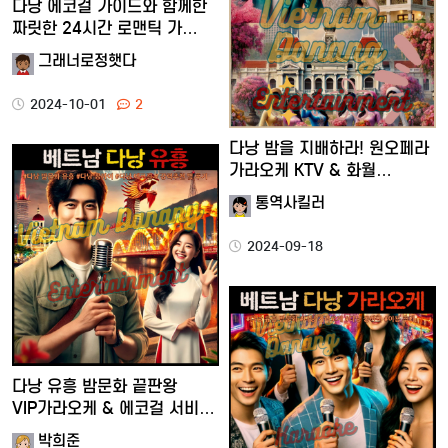
다낭 에코걸 가이드와 함께한
짜릿한 24시간 로맨틱 가…
그래너로정햇다
2024-10-01
2
다낭 밤을 지배하라! 원오페라
가라오케 KTV & 화월…
통역사킬러
2024-09-18
다낭 유흥 밤문화 끝판왕
VIP가라오케 & 에코걸 서비…
박희준