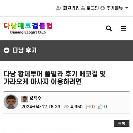
회원가입
로그인
추가메뉴
검
메
색
뉴
버
버
튼
튼
다낭 후기
다낭 황제투어 풀빌라 후기 에코걸 및
가라오케 마사지 이용하려면
강적수
2024-04-12 16:33
4,950
0
0
목록