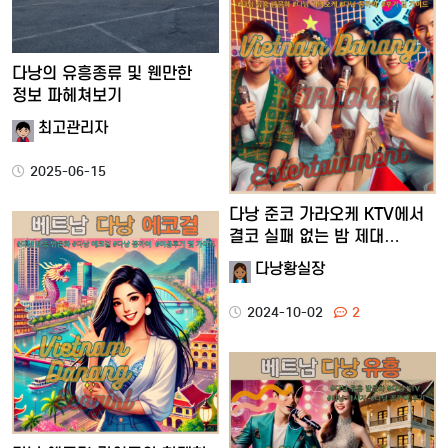
다낭의 유흥종류 및 웬만한
정보 파헤쳐보기
최고관리자
2025-06-15
다낭 준코 가라오케 KTV에서
결코 실패 없는 밤 제대…
다낭황실장
2024-10-02
2