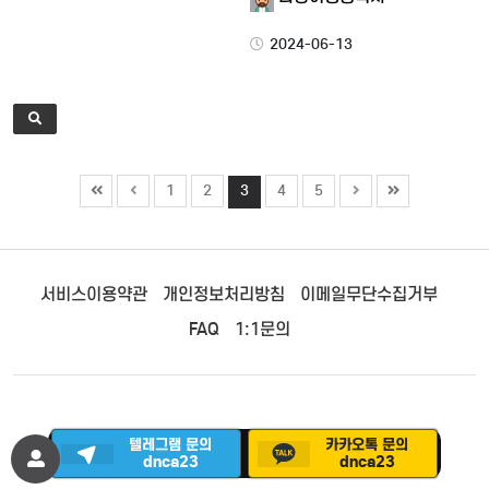
2024-06-13
1
2
3
4
5
서비스이용약관
개인정보처리방침
이메일무단수집거부
FAQ
1:1문의
텔레그램 문의
카카오톡 문의
©
다낭 에코걸 클럽
. All Rights Reserved.
dnca23
dnca23