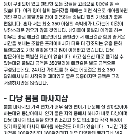
등이 구비되어 있고 웬만한 모든 것들을 고급으로 이용을 할 수
있습니다. 여러 명이 함께 놀러갔을 때에는 이런 식으로 쉐어를하면
개인 혼자서 호텔방을 잡아 이용하는 것보다 훨씬 가성비가 좋은
편입니다. 혼자 서는 최소 350 이상의 숙박비가 나가는데 이것이
부담스러운 경우가 많을 것입니다. 남자들이 풀빌라 예약을 하는
이유는 바로 에코걸 때문인데요 풀빌라에서 에코걸과 함께 즐거운
시간을 보내는 조합은 프라이버시가 더욱 더 강조되는 유흥 문화
트렌드와도 가장 알맞은 만큼 많이 이용하고 있습니다. 다낭
밤문화에는 특별한 제한이 없습니다. 하고 싶으신 대로 즐기실 수
있는데요 풀빌라 금액은 350달러에 에코걸은 별도 금액으로
구성되는데요. 24시간 가이드를 해 주는 에코걸은 최소 350
달러에서부터 시작되며 재미있고 좋은 유흥이지만 금액은 그리
저렴하지만은 않습니다.
- 다낭 붐붐 마사지샵
붐붐 마사지의 가격 편차가 매우 심한 편이기 때문에 잘 알아보아야
하는데요 동남아에서 인기 좋은 지역 중에서 하나가 바로 다낭이며
다낭 마사지 업소들을 한인 업소라고 해도 업소마다 각각 특징이
있기 때문에 마사지 투어를 하는것도 재미가 있습니다. 1시간 기준
가격은 100달러부터 180달러까지 매우 다양한데 빨간그네,VIP,