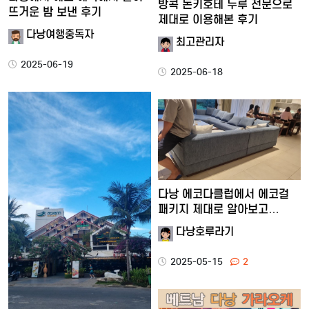
방콕 돈키호테 누루 전문으로
뜨거운 밤 보낸 후기
제대로 이용해본 후기
다낭여행중독자
최고관리자
2025-06-19
2025-06-18
다낭 에코다클럽에서 에코걸
패키지 제대로 알아보고
즐기…
다낭호루라기
2025-05-15
2