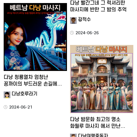
다낭 빨간그네 그 럭셔리한
마사지에 반한 그 밤의 추억
강적수
2024-06-26
다낭 청룡열차 엄청난
꽁까이의 부드러운 손길에
황홀했던…
다낭호루라기
2024-06-21
다낭 밤문화 최고의 명소
화월루 마사지 에서 만난
판타…
다낭여행중독자