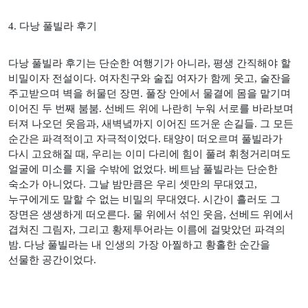
4.
다낭 풀빌라 후기
다낭 풀빌라 후기는 단순한 여행기가 아니라
,
평생 간직해야 할
비밀이자 전설이다
.
여자친구와 술집 여자가 함께 웃고
,
술잔을
주고받으며 벽을 허물던 장면
.
풀장 안에서 물결에 몸을 맡기며
이어진 두 번째 붐붐
.
선베드 위에 나란히 누워 서로를 바라보며
터져 나오던 웃음과
,
새벽녘까지 이어진 뜨거운 손길들
.
그 모든
순간은 파격적이고 자극적이었다
.
태양이 떠오르며 풀빌라가
다시 고요해질 때
,
우리는 이미 다리에 힘이 풀려 휘청거리며도
얼굴에 미소를 지을 수밖에 없었다
.
베트남 풀빌라는 단순한
숙소가 아니었다
.
그날 밤만큼은 우리 셋만의 무대였고
,
누구에게도 말할 수 없는 비밀의 무대였다
.
시간이 흘러도 그
장면은 생생하게 떠오른다
.
물 위에서 섞인 웃음
,
선베드 위에서
겹쳐진 그림자
,
그리고 황제투어라는 이름에 걸맞았던 파격의
밤
.
다낭 풀빌라는 내 인생의 가장 아찔하고 황홀한 순간을
선물한 공간이었다
.