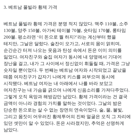
3.
베트남 풀빌라 황제 가격
베트남 풀빌라 황제 가격은 분명 적지 않았다
.
맥주
110
불
,
소주
130
불
,
양주
150
불
,
아가씨 테이블
70
불
,
숏타임
170
불
,
롱타임
200
불
.
평소라면
‘
이 돈으로 뭘 하지
?’
라는 계산부터 했을
테지만
,
그날은 달랐다
.
술잔이 오가고
,
서로의 몸이 얽히며
,
순간순간 터져 나오는 웃음과 탄성 속에서 돈은 이미 의미를
잃었다
.
여자친구와 술집 여자가 동시에 내 양옆에서 기대어
장난을 걸고
,
내가 그 사이에서 정신없이 휘둘릴 때
,
가격은 그냥
숫자일 뿐이었다
.
두 번째는 베트남 여자와 시작되었고 끝났을
때쯤 여자친구가 갑자기 나에게 키스를 퍼부으며 동시에
시작됐다
.
베트남 여자는 내 아래에서 나를 바라 보았고
여자친구는 내 가슴을 긁으며 나에게 신음소리를 가져다주었다
.
그렇게 오직 욕망과 해방감만 남았다
.
황제 가격이라는 건 결국
금액이 아니라 경험의 가치를 말하는 것이었다
.
그날의 밤은
단순한 돈으로는 살 수 없는 장면의 연속이었다
.
술
,
물
,
불빛
,
그리고 몸짓이 어우러진 황제투어의 진짜 얼굴은 오직 그 자리에
있던 셋만이 알 수 있었다
.
돈은 사라졌지만
,
추억은 선명하게
남았다
.