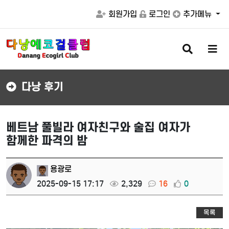
회원가입
로그인
추가메뉴
검
메
색
뉴
버
버
튼
튼
다낭 후기
베트남 풀빌라 여자친구와 술집 여자가
함께한 파격의 밤
용광로
2025-09-15 17:17
2,329
16
0
목록