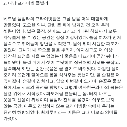
2.
다낭 프라이빗 풀빌라
베트남 풀빌라의 프라이빗함은 그날 밤을 더욱 대담하게
만들었다
.
고요한 외부
,
닫힌 문 뒤에 남겨진 건 오직 우리
셋뿐이었다
.
넓은 풀장
,
선베드
,
그리고 커다란 침실까지 모두
자유롭게 쓸 수 있는 공간은 상상 이상이었다
.
술집 여자가 먼저
물속으로 뛰어들며 장난을 시작했고
,
물이 튀며 시원한 파도가
일었다
.
그녀가 내 쪽으로 물을 뿌리자
,
여자친구도 더 이상
심각한 표정을 지을 수 없었는지 웃음을 터뜨리며 곧장 뒤따라
들어왔다
.
물결 위에서 셋이 부딪히며 장난처럼 서로를 붙잡고
,
물속에서 껴안는 순간 웃음은 곧 열기로 바뀌었다
.
차갑던 물이
오히려 뜨겁게 달아오른 몸을 식혀주는 듯했지만
,
곧 손길은 더
깊어졌다
.
숨결이 겹쳐지고
,
입술이 번갈아 오가며
,
손끝은 물살
속에서도 서로의 곡선을 탐했다
.
그렇게 여자친구와 나의 붐붐은
물결 위에서 시작됐다
.
파도처럼 흔들리는 몸
,
터져 나오는
웃음과 신음이 뒤섞이며 풀빌라 전체를 울렸다
.
아무도 보지
않는 공간
,
아무도 간섭하지 않는 프라이빗함 속에서 우리는
완전히 해방되었다
.
황제투어라는 이름은 그때 비로소 의미를
가졌다
.