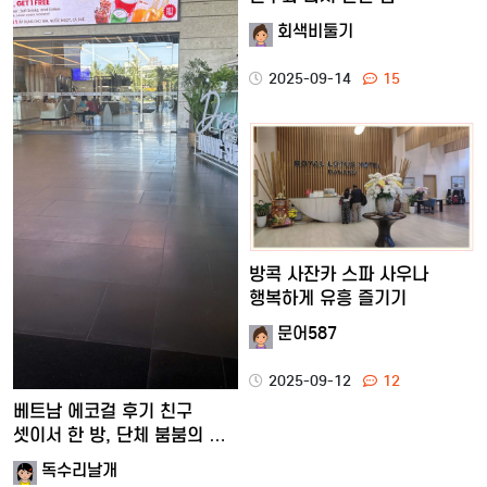
회색비둘기
2025-09-14
15
방콕 사잔카 스파 사우나
행복하게 유흥 즐기기
문어587
2025-09-12
12
베트남 에코걸 후기 친구
셋이서 한 방, 단체 붐붐의 …
독수리날개