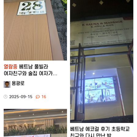
열람중
베트남 풀빌라
여자친구와 술집 여자가
함께한 파격의 밤
용광로
2025-09-15
16
베트남 에코걸 후기 초등학교
친구와 다시 만난 밤