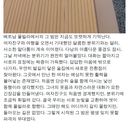
베트남 풀빌라에서의 그 밤은 지금도 또렷하게 기억난다
.
여자친구와 여행을 오면서 기대했던 달콤한 분위기와는 달리
,
사소한 말다툼이 계속 이어졌다
.
다낭의 아름다운 풍경도 잠시
,
그날 저녁에는 분위기가 완전히 얼어붙었다
.
대화는 짧아지고
서로의 표정에는 짜증이 가득했다
.
답답한 마음에 밖으로
나가자
,
우연히 발길이 닿은 술집에서 새로운 전환점이
찾아왔다
.
그곳에서 만난 한 여자는 예상치 못한 활력을
불어넣는 존재였다
.
처음엔 단순히 술을 함께 마시는 낯선
동행이라 생각했지만
,
그녀의 웃음과 자연스러운 대화가 묘한
긴장감을 만들어냈다
.
여자친구도 처음엔 경계했지만
,
분위기에
조금씩 휘말려 갔다
.
결국 우리는 서로 눈빛을 교환하며 셋이
함께 풀빌라로 향했다
.
그때만 해도 어디까지 갈지 몰랐지만
,
돌아오는 길은 없었다
.
그렇게 시작된 그 밤은 평생 잊지 못할
파격의 무대였다
.