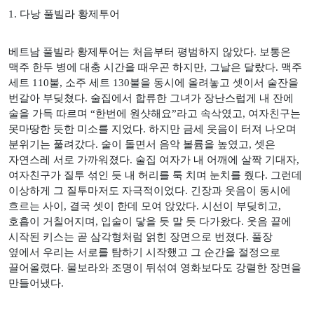
1.
다낭 풀빌라 황제투어
베트남 풀빌라 황제투어는 처음부터 평범하지 않았다
.
보통은
맥주 한두 병에 대충 시간을 때우곤 하지만
,
그날은 달랐다
.
맥주
세트
110
불
,
소주 세트
130
불을 동시에 올려놓고 셋이서 술잔을
번갈아 부딪쳤다
.
술집에서 합류한 그녀가 장난스럽게 내 잔에
술을 가득 따르며
“
한번에 원샷해요
”
라고 속삭였고
,
여자친구는
못마땅한 듯한 미소를 지었다
.
하지만 금세 웃음이 터져 나오며
분위기는 풀려갔다
.
술이 돌면서 음악 볼륨을 높였고
,
셋은
자연스레 서로 가까워졌다
.
술집 여자가 내 어깨에 살짝 기대자
,
여자친구가 질투 섞인 듯 내 허리를 툭 치며 눈치를 줬다
.
그런데
이상하게 그 질투마저도 자극적이었다
.
긴장과 웃음이 동시에
흐르는 사이
,
결국 셋이 한데 모여 앉았다
.
시선이 부딪히고
,
호흡이 거칠어지며
,
입술이 닿을 듯 말 듯 다가왔다
.
웃음 끝에
시작된 키스는 곧 삼각형처럼 얽힌 장면으로 번졌다
.
풀장
옆에서 우리는 서로를 탐하기 시작했고 그 순간을 절정으로
끌어올렸다
.
물보라와 조명이 뒤섞여 영화보다도 강렬한 장면을
만들어냈다
.