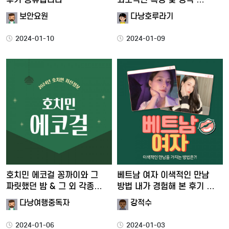
보안요원
다낭호루라기
2024-01-10
2024-01-09
호치민 에코걸 꽁까이와 그
베트남 여자 이색적인 만남
짜릿했던 밤 & 그 외 각종…
방법 내가 경험해 본 후기 …
다낭여행중독자
강적수
2024-01-06
2024-01-03