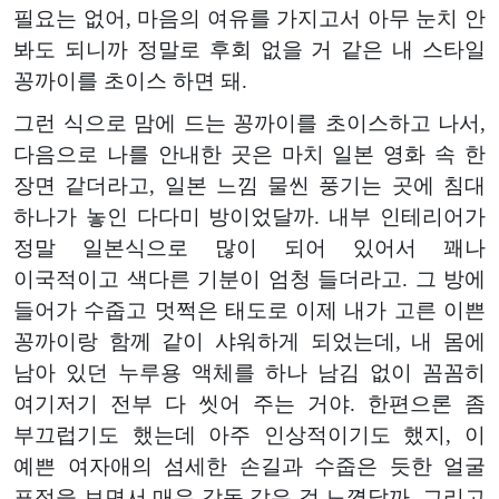
필요는 없어, 마음의 여유를 가지고서 아무 눈치 안
봐도 되니까 정말로 후회 없을 거 같은 내 스타일
꽁까이를 초이스 하면 돼.
그런 식으로 맘에 드는 꽁까이를 초이스하고 나서,
다음으로 나를 안내한 곳은 마치 일본 영화 속 한
장면 같더라고, 일본 느낌 물씬 풍기는 곳에 침대
하나가 놓인 다다미 방이었달까. 내부 인테리어가
정말 일본식으로 많이 되어 있어서 꽤나
이국적이고 색다른 기분이 엄청 들더라고. 그 방에
들어가 수줍고 멋쩍은 태도로 이제 내가 고른 이쁜
꽁까이랑 함께 같이 샤워하게 되었는데, 내 몸에
남아 있던 누루용 액체를 하나 남김 없이 꼼꼼히
여기저기 전부 다 씻어 주는 거야. 한편으론 좀
부끄럽기도 했는데 아주 인상적이기도 했지, 이
예쁜 여자애의 섬세한 손길과 수줍은 듯한 얼굴
표정을 보면서 매우 감동 같은 걸 느꼈달까. 그리고