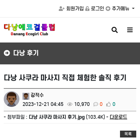
회원가입
로그인
추가메뉴
검
메
색
뉴
버
버
튼
튼
다낭 후기
다낭 사쿠라 마사지 직접 체험한 솔직 후기
강적수
2023-12-21 04:45
10,970
0
0
- 첨부파일 :
다낭 사쿠라 마사지 후기.jpg
(103.4K) -
다운로드
목록