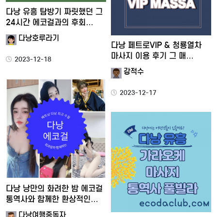
다낭 유흥 탐방기 짜릿했던 그
24시간 에코걸과의 후회…
다낭호루라기
다낭 페트로VIP & 청룡열차
마사지 이용 후기 그 매…
2023-12-18
강적수
2023-12-17
다낭 낭만의 화려한 밤 에코걸
통역사와 함께한 환상적인…
다낭여행중독자