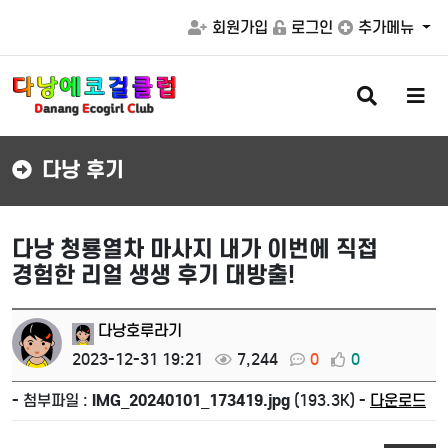
회원가입
로그인
추가메뉴
검
메
색
뉴
버
버
튼
튼
다낭 후기
다낭 청룡열차 마사지 내가 이번에 직접
경험한 리얼 생생 후기 대방출!
다낭호루라기
2023-12-31 19:21
7,244
0
0
- 첨부파일 :
IMG_20240101_173419.jpg
(193.3K) -
다운로드