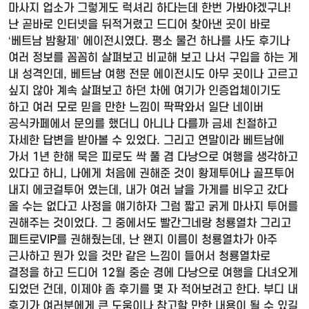
마사지 업소가 그렇게도 럭셔리 하다는데 한번 가봐야겠구나!
난 곧바로 인터넷을 뒤적거렸고 드디어 찾아낸 곳이 바로
‘베트남 밤황제’ 에이전시였다. 평소 물건 하나를 사도 후기나
여러 정보를 꼼꼼히 살펴보고 비교해 보고 나서 구입을 하는 게
내 성격인데, 베트남 여행 전문 에이전시도 아무 곳이나 고르고
싶지 않아 계속 살펴보고 하던 차에 여기가 인증업체이기도
하고 여러 모로 믿을 만한 느낌이 팍팍와서 일단 네이버
공식카페에서 문의를 했더니 아니나 다를까 금세 친절하고
자세한 답변을 받아볼 수 있었다. 그리고 연말이라 베트남에
가서 1년 한해 묵은 피로도 싹 풀 겸 다낭으로 여행을 생각하고
있다고 하니, 나에게 처음에 권해준 것이 황제투어나 골프투어
내지 에코걸투어 였는데, 내가 여러 날을 가게를 비우고 갔다
올 수는 없다고 사정을 얘기하자 그럼 짧고 굵게 마사지 투어를
권해주는 것이었다. 그 중에서도 빨간그네랑 청룡열차 그리고
페트로VIP를 권해줬는데, 난 왠지 이름이 청룡열차가 아주
근사하고 뭔가 있을 것만 같은 느낌이 들어서 청룡열차로
결정을 하고 드디어 12월 중순 경에 다낭으로 여행을 다녀오게
되었던 건데, 이제야 좀 후기를 몇 자 적어보려고 한다. 부디 내
후기가 여러분에게 큰 도움이나 참고할 만한 내용이 될 수 있길