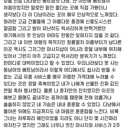
보름 전쯤 다녀왔던 베트남의 다낭, 난 이번에 베트남이
처음이었지만 말로만 듣던 좋다는 곳에 직접 가봤더니
생각보다 더 이 다낭이라는 곳이 매우 인상적으로 느껴졌다.
화려한 고급 건물들에 그 아름다운 풍경에 신흥도시스런
깔끔함 그리고 밤이 유난히도 럭셔리하게 반짝거렸던
여기에서의 첫 인상이 아마도 한동안 잊혀지지 않을 것 같다.
그리고 내 이번 여행의 목적지인 청룡열차 이름부터가 남다른
이곳 역시도 그저그런 마사지샵이 아니라 호텔 내부에 위치해
있어서 그런지 아주 고급지고 럭셔리한 분위기가 느껴졌다.
한마디로 대박이었다고 할 수 있겠다. 우리나라보다 못 사는
동남아의 베트남이라서 이렇게 어디에서도 쉽사리 받을 수
없는 고급 유흥 서비스를 매우 저렴한 가격대에 누려볼 수
있다는 것은 정말 축복이었고 내가 나에게 선물한 진짜 값진
연말 축하 행사였다. 물론 나 혼자만의 잔치였지만 이곳의
예쁘고 몸매도 끝내주는 꽁까이들 때문에 전혀 외롭거나
쓸쓸하지 않았고 내 가슴은 내내 훈훈할 수 있었다. 다낭에서
돌아온 뒤에도 지금까지도 내 마음은 훈훈함을 느낀다. 비록
그녀는 하루짜리 애인이었을 지라도 아니 단지 몇 시간짜리
여자친구 였지만 그래도 너무나 멋진 마사지와 서비스가 2주