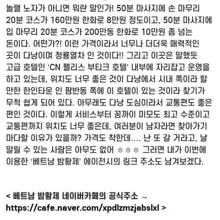
놀랠 노자가 아니면 뭐란 말인가! 50분 마사지에 손 마무리
20분 코스가 160만원 한화로 8만원 정도이고, 50분 마사지에
입 마무리 20분 코스가 200만동 한화로 10만원 좀 넘는
돈이다. 어떤가?! 이런 가격이라서 너무나 더더욱 매력적인
곳이 다낭이며 청룡열차 인 것이다!! 그리고 이곳은 말했듯
고급 호텔인 ‘CN 팰리스 부티크 호텔’ 내부에 자리잡고 운영을
하고 있는데, 위치도 너무 좋은 것이 다낭에서 시내 쪽이라 할
만한 한인타운 인 팜반동 쪽에 이 호텔이 있는 것이라 찾기가
무척 쉽게 되어 있다. 아무래도 다낭 도심이라서 교통편도 좋은
편인 것이다. 이렇게 서비스부터 꽁까이 미모도 최고 수준이고
교통편까지 위치도 너무 좋은데, 여러분이 남자라면 찾아가기
마다할 이유가 있을까? 가격도 착한데…. 난 또 갈 거라고, 날
말릴 수 있는 사람은 아무도 없어 ㅎㅎㅎ 그러면 내가 이번에
이용한 ‘베트남 밤황제’ 에이전시의 링크 주소도 남겨보겠다.
< 베트남 밤황제 네이버카페의 공식주소 →
https://cafe.naver.com/xpdlzmzjabslxl
>