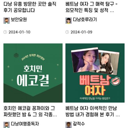
다낭 유흥 방문한 곳만 솔직
베트남 여자 그 매력 탐구 -
후기 공유합니다
외모적인 특징 및 성적 …
보안요원
다낭호루라기
2024-01-10
2024-01-09
호치민 에코걸 꽁까이와 그
베트남 여자 이색적인 만남
짜릿했던 밤 & 그 외 각종…
방법 내가 경험해 본 후기 …
다낭여행중독자
강적수