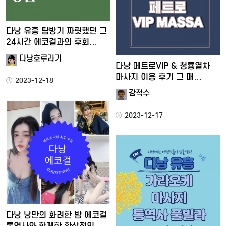
다낭 유흥 탐방기 짜릿했던 그
24시간 에코걸과의 후회…
다낭호루라기
다낭 페트로VIP & 청룡열차
마사지 이용 후기 그 매…
2023-12-18
강적수
2023-12-17
다낭 낭만의 화려한 밤 에코걸