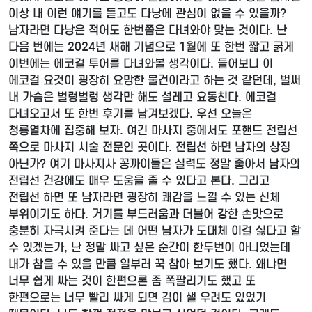
이상 내 이런 얘기를 듣고도 다낭에 관심이 없을 수 있을까?
남자라면 다낭은 적어도 한번쯤은 다녀와야 맞는 것이다. 난
다음 번에는 2024년 새해 기념으로 1월에 또 한번 짧고 굵게
이번에는 에코걸 투어를 다녀와볼 생각이다. 들어보니 이
에코걸 요것이 굉장히 요망한 물건이라고 하는 것 같던데, 벌써
내 가슴은 벌렁벌렁 생각만 해도 설레고 요동친다. 에코걸
다녀오고서 또 한번 후기를 남겨보겠다. 우선 오늘은
청룡열차에 집중해 보자. 여긴 마사지 중에서도 포핸드 전립선
쪽으로 마사지 시술 전문인 곳이다. 전립선 하면 남자의 상징
아닌가? 여기 마사지사 꽁까이들은 실력도 정말 좋아서 남자의
전립선 건강에도 매우 도움을 줄 수 있다고 본다. 그리고
전립선 하면 또 남자라면 굉장히 쾌감을 느낄 수 있는 신체
부위이기도 하다. 거기를 부드러움과 더불어 강한 손맛으로
충분히 자극시켜 준다는 데 어떤 남자가 도대체 이걸 싫다고 할
수 있겠는가, 난 정말 싸고 싶은 순간이 한두번이 아니었는데
내가 참을 수 있을 만큼 일부러 꾹 참아 보기도 했다. 왜냐면
너무 쉽게 싸는 것이 한편으론 좀 쪽팔리기도 했고 또
한편으로는 너무 빨리 싸게 되면 김이 샐 우려도 있었기