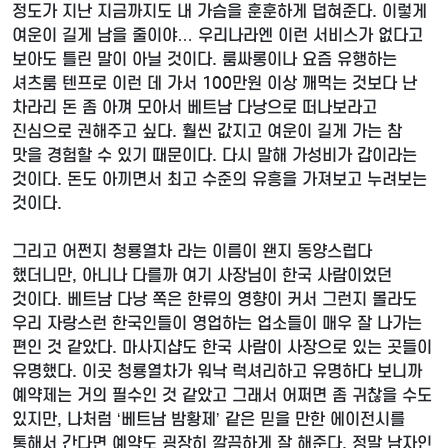
정도가 지난 지금까지도 내 가슴을 훈훈하게 덥혀준다. 이렇게
여운이 길게 남을 줄이야… 우리나라엔 이런 서비스가 없다고
보아도 틀린 말이 아닐 것이다. 룸싸롱이나 요즘 유행하는
셔츠룸 텐프로 이런 데 가서 100만원 이상 깨먹는 것보다 난
차라리 돈 좀 아껴 모아서 베트남 다낭으로 떠나보라고
진심으로 권해주고 싶다. 훨씬 값지고 여운이 길게 가는 참
맛을 경험할 수 있기 때문이다. 다시 말해 가성비가 갑이라는
것이다. 돈도 아끼면서 최고 수준의 유흥을 가져보고 누려보는
것이다.
그리고 어쩐지 청룡열차 라는 이름이 왠지 동양스럽다
했더니만, 아니나 다를까 여기 사장님이 한국 사람이었던
것이다. 베트남 다낭 쪽은 한류의 영향이 커서 그런지 몰라도
우리 자랑스런 한국인들이 영업하는 업소들이 매우 잘 나가는
편인 것 같았다. 마사지샵도 한국 사람이 사장으로 있는 곳들이
유명했다. 이곳 청룡열차가 워낙 럭셔리하고 유명하다 보니까
예약제는 거의 필수인 것 같았고 그래서 어쩌면 좀 귀찮을 수도
있지만, 나처럼 ‘베트남 밤황제’ 같은 믿을 만한 에이전시를
통해서 간다면 예약도 굉장히 깔끔하게 잘 해준다. 정말 남자인