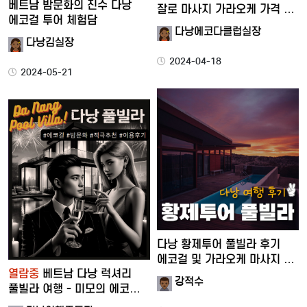
베트남 밤문화의 진수 다낭
잘로 마사지 가라오케 가격 …
에코걸 투어 체험담
다낭에코다클럽실장
다낭김실장
2024-04-18
2024-05-21
다낭 황제투어 풀빌라 후기
에코걸 및 가라오케 마사지 …
열람중
베트남 다낭 럭셔리
강적수
풀빌라 여행 - 미모의 에코걸
과 …