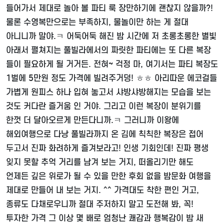
들어가서 제대로 놀아 볼 파티 룩 장만하기에 괜찮지 않을까?!
물론 수영복만으로는 부족하지, 물놀이만 하는 게 절대
아니니까 말야.ㅋ 어둑어둑 해진 밤 시간에 저 초롱초롱한 별빛
아래서 펼쳐지는 풀빌라에서의 짜릿한 파티에는 또 다른 복장
들이 필요하게 될 거거든. 전혀~ 걱정 마, 여기서는 파티 복장도
1벌에 5만원 정도 가격에 빌려주거덩! ㅎㅎ 아리따운 에코걸들
가볍게 원피스 하나 입혀 놓고서 샤방샤방해지는 모습을 보는
것도 커다란 즐거움 인 거야. 그리고 이런 복장이 분위기를
한껏 더 달아오르게 만든다니까.ㅋ 그러니까 이왕에
해외여행으로 다낭 풀빌라까지 온 김에 칙칙한 복장은 접어
두고서 진짜 화려하게 즐겨보라고! 인생 기회인데! 진짜 평생
잊지 못할 추억 거리를 남겨 보는 거지, 떠올리기만 해도
언제든 깊은 위로가 될 수 있을 만한 후회 없을 밤문화 여행을
제대로 만들어 내 보는 거지. ^^ 가격대도 착한 편인 거고,
종류도 다채로우니까 절대 주저하지 말고 도전해 봐, 꼭!
투자한 가격 그 이상 몇 배로 엄청난 쾌감과 행복감이 밤 새