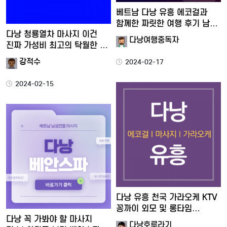
베트남 다낭 유흥 에코걸과
함께한 짜릿한 여행 후기 남…
다낭 청룡열차 마사지 이건
다낭여행중독자
진짜 가성비 최고의 탁월한 …
강적수
2024-02-17
2024-02-15
다낭 유흥 천국 가라오케 KTV
꽁까이 외모 및 롱타임…
다낭 꼭 가봐야 할 마사지
다낭호루라기