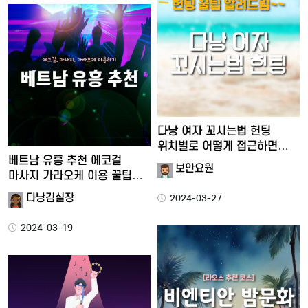
다낭 여자 꼬시는법 헌팅
위치별로 어떻게 접근하면
베트남 유흥 추천 에코걸
좋은…
보안요원
마사지 가라오케 이용 꿀팁
안…
다낭김실장
2024-03-27
2024-03-19