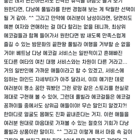
좋은 데서 편안하면서도 안락한 휴식을 마음껏 즐겨 보기
원한다면, 다낭에 풀빌라를 한번 경험해 보는 게 탁월한 선택이
될 거 같아. ^^ 그리고 만약에 여러분이 남성이라면, 당연히도
예쁜 여자와 연애하는 걸 마다 할리는 없을 테니까, 최상위
에코걸들과 함께 들어가서 원한다면 밤 새도록 만족스럽게
즐길 수 있는 밤문화의 끝판왕 풀빌라 여행을 거부할 순 없을
거야! 베트남 다낭 에코걸 서비스는 일반적이고 흔해빠진
또다른 여타의 여친 대행 서비스와는 차원이 다른 거라고…
거의 일반인에 가까운 애들이라고 할 수 있겠고, 서비스에
임하는 마인드 자세부터가 아주 달라서, 이미 얘기한 데로
여러분이 평소 꿈만 꿔봤던 그런 로망 같은 스토리를 현실로
제대로 구현해 볼 수 있어, 그런데 풀빌라 에코걸들은 에코걸
꽁까이들 중에서도 상위급 애들이야! 무슨 말인지 알겠지?!
한마디로 얼굴도 몸매도 진짜 끝내준다는 거지. 이런 애들을
여러분 원대로 마음대로 가져볼 수 있는 절호의 기회가 다낭
풀빌라 상품이란 말이지. ^^ 그리고 이렇게 해서 마음 속 깊이