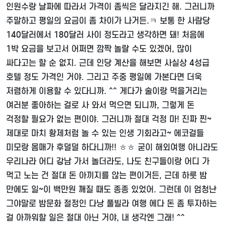
인원수랑 날짜에 따라서 가격이 좀씩은 달라지긴 해. 그러니까
주말하고 평일의 요금이 좀 차이가 나거든.ㅋ 보통 한 사람당
140달러에서 180달러 사이 정도라고 생각하면 돼! 처음에
1박 요금을 보고서 어쩌면 깜짝 놀랄 수도 있겠어, 많이
싸다고는 할 순 없지. 근데 인당 계산을 해보면 사실상 4성급
호텔 정도 가격인 거야. 그리고 주중 평일에 가본다면 더욱
저렴하게 이용할 수 있다니까. ^^ 게다가 술이랑 먹을거리는
여러분 좋아하는 걸로 사 와서 먹으면 되니까, 그렇게 돈
걱정할 필요가 없는 편이야. 그러니까 절대 걱정 마! 진짜 찐~
제대로 마치 황제처럼 놀 수 있는 인생 기회라고~ 에코걸들
미모랑 몸매가 후덜덜 하다니까!! ㅎㅎ 굳이 해외여행 아니라도
우리나라 어디 강남 가서 놀더라도, 나도 친구들이랑 어디 가
먹고 노는 건 절대 돈 아끼지를 않는 편이거든, 근데 하룻 밤
만에도 일~이 백만원 깨질 때도 종종 있었어. 그런데 이 엄청난
그야말로 밤문화 절정인 다낭 풀빌라 여행 에다 돈 좀 투자하는
걸 아까워할 일은 절대 아닌 거야, 내 생각엔 그래! ^^