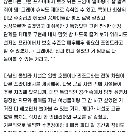
않는다는 그런 프라이버시 보호 되는 느낌이 밑바탕에 잘 깔려
줘야 돼! 그래야 휴식도 제대로 휴식일 수 있고, 특히나 최상위
미모 수준급의 에코걸 꽁까이들과 평소 로망 같았고
상상으로만 즐겼었고 아쉬움만 가득했었던 그런 찐~한 애정
관계를 제대로 구현해 내서 맘껏 밤 새도록 즐겨 보기 위해서도
철저한 프라이버시 보호 수준은 매우매우 중요한 포인트라고
할 수 있겠지.ㅋ 그래야만 진짜 하고 싶었던 거 맘대로 다
놀아볼 수 있는 거라고. ^^
다낭의 풀빌라 시설은 일반 호텔이나 리조트와는 전혀 차원이
다른 프라이버시를 제공해줘. 다낭 근교 자연 속에 시설들이
주로 자리해 있으니까, 매우 독립적인 공간 속에서 맘껏 쉬면서
굉장한 외모와 몸매를 지닌 여성들이랑 그 간 하고 싶었던 거
거진 다 해보면서 놀아볼 수 있는 거지. 게다가 시설도 고급
호텔 뺨치는 럭셔리 한 인테리어와 규모를 잘 갖췄고,
기본적으로 널찍한 수영장이랑 바베큐 파티 할 공간과 장비도