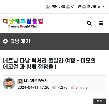
회원가입
로그인
추가메뉴
검
메
색
뉴
버
버
튼
튼
다낭 후기
베트남 다낭 럭셔리 풀빌라 여행 - 미모의
에코걸 과 함께 절정을 !
다낭여행중독자
2024-04-11 17:26
4,277
0
0
목록