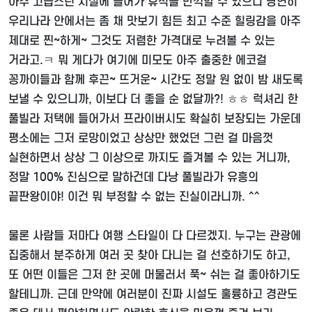
아주 고급스런 시설에 들어가 휴식을 만끽할 수 있으니 당연히
우리나라 안에서는 좀 채 맛보기 힘든 최고 수준 힐링감을 아주
제대로 찐~하게~ 그것도 저렴한 가격대로 누려볼 수 있는
거라고.ㅋ 뭐 게다가 여기에 미모도 아주 출중한 에코걸
꽁까이들과 함께 후끈~ 뜨거운~ 시간도 정말 원 없이 밤 새도록
보낼 수 있으니까, 이보다 더 좋을 순 없달까?! ㅎㅎ 럭셔리 한
풀빌라 저택에 들어가서 프라이버시도 확실히 보장되는 가운데
평소에는 그저 로망이었고 상상만 했었던 그런 걸 마음껏
실현하면서 상상 그 이상으로 까지도 즐겨볼 수 있는 거니까,
정말 100% 진심으로 말하건데 다낭 풀빌라가 유흥의
끝판왕이야! 이건 뭐 부정할 수 없는 진실이라니까. ^^
물론 사람들 저마다 여행 스타일이 다 다르겠지. 누구는 관광에
집중해서 분주하게 여러 곳 찾아 다니는 걸 선호하기도 하고,
또 어떤 이들은 그저 한 곳에 머물러서 푹~ 쉬는 걸 좋아하기도
할테니까. 근데 만약에 여러분이 진짜 시설도 훌륭하고 경관도