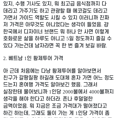
있지
수행 기사도 있지
뭐 최고급 음식점까지 다
,
,
데리고 가주기도 하고 관광할 때 에코걸도 데리고
가면서 가이드 역할도 시킬 수 있지 이러니까 진짜
저 가격은 아무것도 아니었다는 생각이 들었음
걍
.
한국에서 디자이너 브랜드 뭐 하나 안 사면 이렇게
호화로운 삶을 하루도 아니고
일 정도까지 즐길 수
5
있다 가는건데 남자라면 꼭 한 번 즐겨 보길 바람
.
베트남
인 황제투어 가격
2.
1
아 근데 처음에는 다낭 황제투어를 알아보면서
친구가 갈팡질팡 하길래 도대체 혼자 가면 어느 정도
드는지 혼여행 가격도 알아보긴 했음
그래서
.
실장한테 물어보니까
인당
불에서
불까지
1
2000
4000
생각을 해야 한다고 하더라
존나 후덜덜한
.
금액이었음
뭐 지금은 조금 가격대가 떨어졌다고
.
하긴 하는데
그래도 둘이 가는 게
인당 가격이 좀
,
1