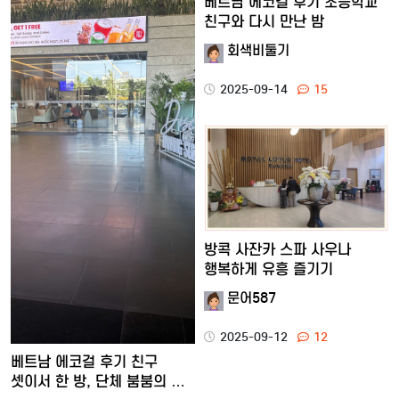
베트남 에코걸 후기 초등학교
친구와 다시 만난 밤
회색비둘기
2025-09-14
15
방콕 사잔카 스파 사우나
행복하게 유흥 즐기기
문어587
2025-09-12
12
베트남 에코걸 후기 친구
셋이서 한 방, 단체 붐붐의 …