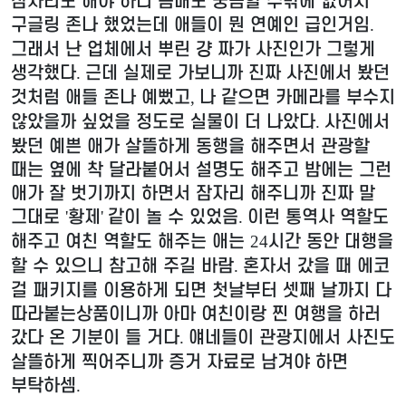
잠자리도 해야 하니 몸매도 궁금할 수밖에 없어서
구글링 존나 했었는데 애들이 뭔 연예인 급인거임
.
그래서 난 업체에서 뿌린 걍 짜가 사진인가 그렇게
생각했다
근데 실제로 가보니까 진짜 사진에서 봤던
.
것처럼 애들 존나 예뻤고
나 같으면 카메라를 부수지
,
않았을까 싶었을 정도로 실물이 더 나았다
사진에서
.
봤던 예쁜 애가 살뜰하게 동행을 해주면서 관광할
때는 옆에 착 달라붙어서 설명도 해주고 밤에는 그런
애가 잘 벗기까지 하면서 잠자리 해주니까 진짜 말
그대로
황제
같이 놀 수 있었음
이런 통역사 역할도
'
'
.
해주고 여친 역할도 해주는 애는
시간 동안 대행을
24
할 수 있으니 참고해 주길 바람
혼자서 갔을 때 에코
.
걸 패키지를 이용하게 되면 첫날부터 셋째 날까지 다
따라붙는상품이니까 아마 여친이랑 찐 여행을 하러
갔다 온 기분이 들 거다
얘네들이 관광지에서 사진도
.
살뜰하게 찍어주니까 증거 자료로 남겨야 하면
부탁하셈
.