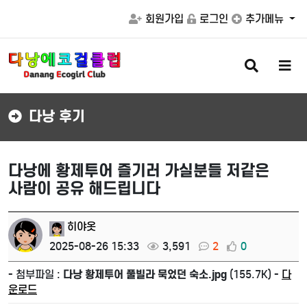
회원가입
로그인
추가메뉴
검
메
색
뉴
버
버
튼
튼
다낭 후기
다낭에 황제투어 즐기러 가실분들 저같은
사람이 공유 해드립니다
히야옷
2025-08-26 15:33
3,591
2
0
- 첨부파일 :
다낭 황제투어 풀빌라 묵었던 숙소.jpg
(155.7K) -
다
운로드