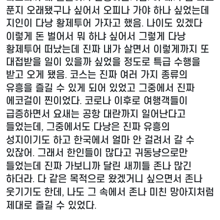
푼지 오래됐구나 싶어서 오피나 가야 하나 싶었는데
지인이 다낭 황제투어 가자고 했음
나이도 있겠다
.
이렇게 돈 벌어서 뭐 하냐 싶어서 그렇게 다낭
황제투어 떠났는데 진짜 내가 살면서 이렇게까지 또
대접받을 일이 있을까 싶었을 정도로 특급 수행을
받고 오게 됐음
코스는 진짜 여러 가지 종류의
.
유흥을 즐길 수 있게 되어 있었고 그중에서 진짜
에코걸이 찐이었다
코로나 이후로 여행객들이
.
급증하면서 요새는 공항 대란까지 일어난다고
들었는데
그중에서도 다낭은 진짜 유흥의
,
성지이기도 하고 한국에서 얼마 안 걸려서 갈 수
있잖어
그래서 한인들이 많다고 귀동냥으로만
.
들었는데 진짜 가보니까 달린 새끼들 존나 많긴
하더라
다 같은 목적으로 왔겠거니 싶으면서 존나
.
웃기기도 한데
나도 그 속에서 존나 미친 망아지처럼
,
제대로 즐길 수 있었다
.