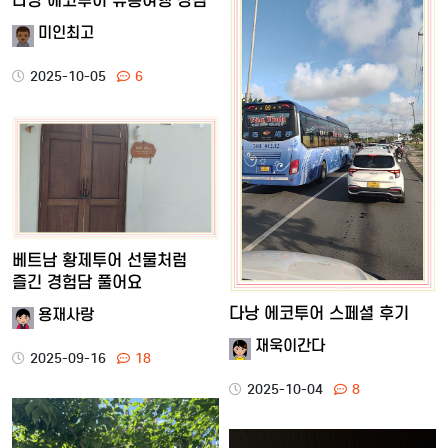
다낭 에코투어 유흥여행 장점
미인최고
2025-10-05
6
베트남 황제투어 선물처럼
즐긴 경험담 풀어요
다낭 에코투어 스페셜 후기
용재사랑
재욱이간다
2025-09-16
18
2025-10-04
8