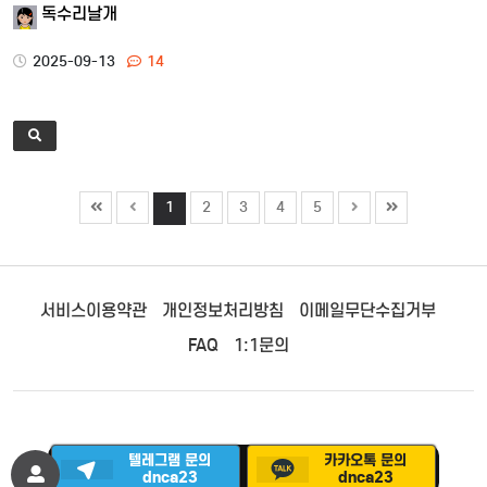
독수리날개
2025-09-13
14
1
2
3
4
5
서비스이용약관
개인정보처리방침
이메일무단수집거부
FAQ
1:1문의
텔레그램 문의
카카오톡 문의
©
다낭 에코걸 클럽
. All Rights Reserved.
dnca23
dnca23