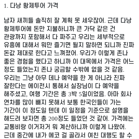
다낭 황제투어 가격
1.
남자 새끼들 솔직히 잘 계획 못 세우잖어
근데 다낭
.
황제투어에 돈만 지불하니까 큰 가닥 같은 건
관광까지 포함해서 다 짜주고 우리는 세부적으로
유흥에 대해서 뭐만 즐기면 될지 말하면 되니까 진짜
돈값 제대로 한다고 느껴졌어
우리가 이렇게 존나
.
좋은 경험을 했다고 하니까 이 대목에서 가격은 어느
정도 들었는지 존나 궁금할 수밖에 없을 것 같음
.
우리는 그냥 아무 데나 예약을 한 게 아니라 진짜
잘한다는 에이전시 통해서 실장님이 다 예약을
해주셨고
여행 기간은 총
박
일이었음
아마 회사
,
3
5
.
연차를 많이 빼지 못해서 보통 한국인들이 가는
기간이 이 정도일 텐데 이 일정을 기준으로 설명을
해드려 보자면 총
정도 들었던 것 같어
가격에는
200
.
교통비랑 이거저거 뭐 계산하니까 이렇게 나왔어
.
근데 중간에 내가 에코 걸 골라서 여친 대행도 할 수