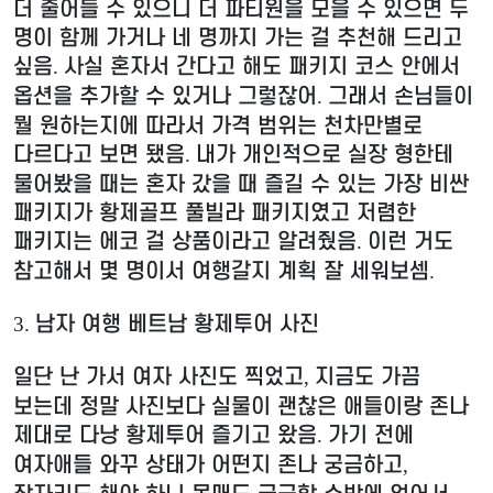
더 줄어들 수 있으니 더 파티원을 모을 수 있으면 두
명이 함께 가거나 네 명까지 가는 걸 추천해 드리고
싶음
사실 혼자서 간다고 해도 패키지 코스 안에서
.
옵션을 추가할 수 있거나 그렇잖어
그래서 손님들이
.
뭘 원하는지에 따라서 가격 범위는 천차만별로
다르다고 보면 됐음
내가 개인적으로 실장 형한테
.
물어봤을 때는 혼자 갔을 때 즐길 수 있는 가장 비싼
패키지가 황제골프 풀빌라 패키지였고 저렴한
패키지는 에코 걸 상품이라고 알려줬음
이런 거도
.
참고해서 몇 명이서 여행갈지 계획 잘 세워보셈
.
남자 여행 베트남 황제투어 사진
3.
일단 난 가서 여자 사진도 찍었고
지금도 가끔
,
보는데 정말 사진보다 실물이 괜찮은 애들이랑 존나
제대로 다낭 황제투어 즐기고 왔음
가기 전에
.
여자애들 와꾸 상태가 어떤지 존나 궁금하고
,