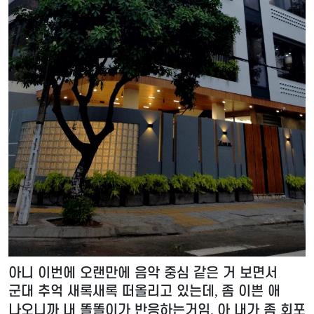
아니 이번에 오랜만에 음악 중심 같은 거 보면서
군대 추억 새록새록 떠올리고 있는데
좀 이쁜 애
,
나오니까 내 똘똘이가 반응하는거임
아 내가 좀 회포
.