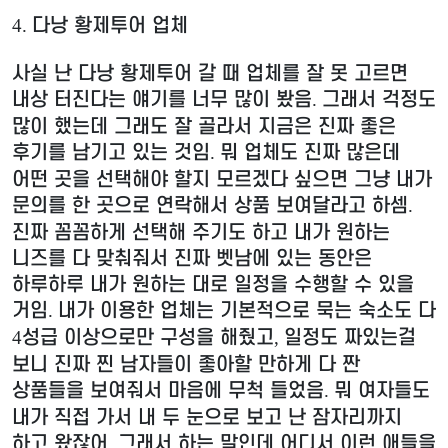
다낭 황제투어 업체
4.
사실 난 다낭 황제투어 갈 때 업체를 잘 못 고르면
내상 터진다는 얘기를 너무 많이 봤음
그래서 걱정도
.
많이 했는데 그래도 잘 골라서 지금은 진짜 좋은
후기를 남기고 있는 것임
뭐 업체도 진짜 많은데
.
어떤 곳을 선택해야 할지 모르겠다 싶으면 그냥 내가
문의를 한 곳으로 연락해서 상품 보여달라고 하셈
.
진짜 꼼꼼하게 선택해 주기도 하고 내가 원하는
니즈를 다 맞춰줘서 진짜 벳남에 있는 동안은
하루하루 내가 원하는 대로 일정을 수행할 수 있을
거임
내가 이용한 업체는 기본적으로 묵는 숙소도 다
.
성급 이상으로만 구성을 해줬고
일정도 짜있는걸
4
,
보니 진짜 찐 남자들이 좋아할 만하게 다 짠
상품들을 보여줘서 마음에 무척 들었음
뭐 여자들도
.
내가 직접 가서 내 두 눈으로 보고 난 잠자리까지
하고 왔잖어
그래서 하는 말인데 어디서 이런 애들을
.