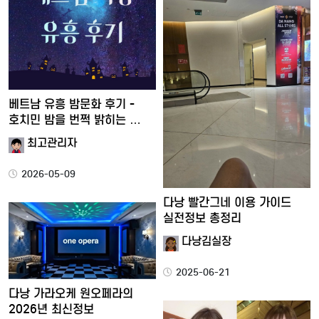
베트남 유흥 밤문화 후기 -
호치민 밤을 번쩍 밝히는 …
최고관리자
2026-05-09
다낭 빨간그네 이용 가이드
실전정보 총정리
다낭김실장
2025-06-21
다낭 가라오케 원오페라의
2026년 최신정보