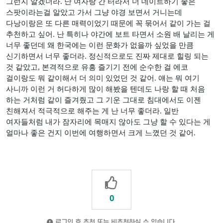
그런지 알겠더라
.
난 여자랑 간 터라서 더 데이트하기 좋은
스팟이라는걸 알았고 가서 그냥 야경 보면서 거니는데
다낭이랑은 또 다른 매력이었기 때문에 꼭 묶어서 같이 가는 걸
추천하고 싶어
.
난 특히나 야간에 보트 타면서 소원 배 날리는 게
너무 좋던데 왜 한국에는 이런 문화가 없을까 싶었을 만큼
신기하면서 너무 좋더라
.
정신적으로도 진짜 제대로 힐링 되는
것 같았고
,
본격적으로 유흥 즐기기 전에 순수한 걸 에코
걸이랑도 뭐 같이해서 더 의미 있었던 것 같어
.
얘는 뭐 여기
사니까 이런 거 허다하게 많이 해봤을 텐데도 나랑 할 때 처음
하는 거처럼 같이 즐겨줬고 그 기운 그대로 침대에서도 이젠
친해져서 적극적으로 해주는 게 난 너무 좋더라
.
일반
여자들처럼 내가 잠자리에 목매지 않아도 그냥 할 수 있다는 게
얼마나 좋은 건지 이번에 여행하면서 크게 느꼈던 것 같어
.
0
로그인 후 추천 또는 비추천하실 수 있습니다.