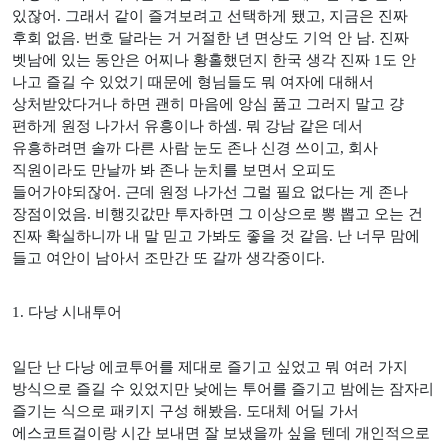
있잖어
.
그래서 같이 즐겨보려고 선택하게 됐고
,
지금은 진짜
후회 없음
.
번호 달라는 거 거절한 년 면상도 기억 안 남
.
진짜
벳남에 있는 동안은 어찌나 황홀했던지 한국 생각 진짜
1
도 안
나고 즐길 수 있었기 때문에 형님들도 뭐 여자에 대해서
상처받았다거나 하면 괜히 마음에 앙심 품고 그러지 말고 걍
편하게 원정 나가서 유흥이나 하셈
.
뭐 강남 같은 데서
유흥하려면 솔까 다른 사람 눈도 존나 신경 쓰이고
,
회사
직원이라도 만날까 봐 존나 눈치를 보면서 오피도
들어가야되잖어
.
근데 원정 나가선 그럴 필요 없다는 게 존나
장점이었음
.
비행깃값만 투자하면 그 이상으로 뽕 뽑고 오는 건
진짜 확실하니까 내 말 믿고 가봐도 좋을 것 같음
.
난 너무 맘에
들고 여안이 남아서 조만간 또 갈까 생각중이다
.
1.
다낭 시내투어
일단 난 다낭 에코투어를 제대로 즐기고 싶었고 뭐 여러 가지
방식으로 즐길 수 있었지만 낮에는 투어를 즐기고 밤에는 잠자리
즐기는 식으로 패키지 구성 해봤음
.
도대체 어딜 가서
에스코트걸이랑 시간 보내면 잘 보냈을까 싶을 텐데 개인적으로