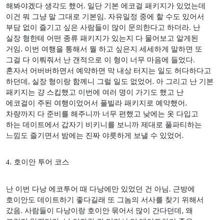
해봐야겠다 생각도 했어
.
일단 기본 에코걸 패키지가 있었는데
이건 뭐 그냥 말 그대로 기본임
.
자유일정 중에 할 수도 있어서
부담 없이 즐기고 싶은 사람들이 많이 문의한다고 하더라
.
난
실장 형한테 어떤 종류 패키지가 있는지 다 물어보고 알게된
거임
.
이번 여행을 통해서 뭘 하고 싶은지 세세하게 말하면 또
그걸 다 이뤄줘서 난 갠적으로 이 형이 너무 마음에 들었다
.
혼자서 어버버하면서 예약하면 막 내상 터지는 일도 허다하다고
하던데
,
실장 형이랑 함께니 그럴 일도 없었어
.
아 그리고 난 기본
패키지는 걍 스킵했고 이번에 여러 명이 가기도 했고 난
에코걸이 주된 여행이었어서 풀빌라 패키지로 예약했어
.
차량까지 다 준비를 해주니까 너무 편했고 낮에는 옷 다입고
하는 데이트에서 갑자기 비키니를 보니까 제대로 풀파티하는
느낌도 즐기면서 밤에는 진짜 야릇하게 보낼 수 있었어
.
4.
호이안 투어 코스
난 이번 다낭 에코투어 때 다낭에만 있었던 건 아님
.
근방에
호이안도 데이트하기 좋다길래 또 그놈의 서사를 찾기 위해서
갔음
.
사람들이 다낭이랑 호이안 묶어서 많이 간다던데
,
왜