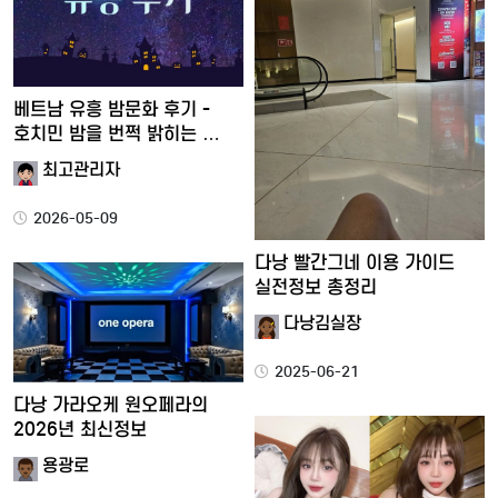
베트남 유흥 밤문화 후기 -
호치민 밤을 번쩍 밝히는 …
최고관리자
2026-05-09
다낭 빨간그네 이용 가이드
실전정보 총정리
다낭김실장
2025-06-21
다낭 가라오케 원오페라의
2026년 최신정보
용광로