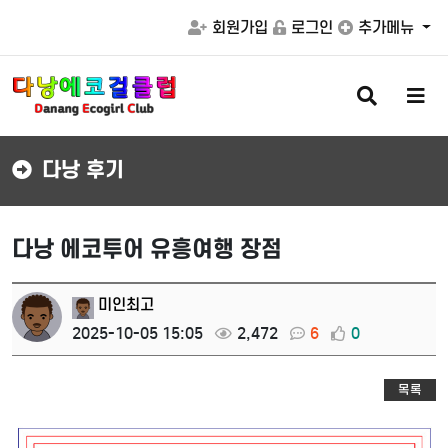
회원가입
로그인
추가메뉴
검
메
색
뉴
버
버
튼
튼
다낭 후기
다낭 에코투어 유흥여행 장점
미인최고
2025-10-05 15:05
2,472
6
0
목록