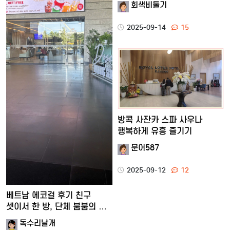
회색비둘기
2025-09-14
15
방콕 사잔카 스파 사우나
행복하게 유흥 즐기기
문어587
2025-09-12
12
베트남 에코걸 후기 친구
셋이서 한 방, 단체 붐붐의 …
독수리날개