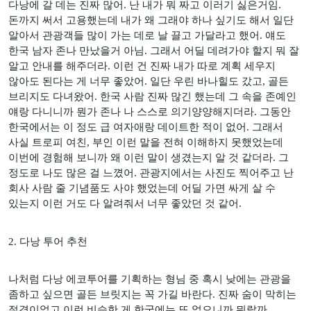
다낭에 갈 데는 진짜 많어
.
난 내가 뭐 짜고 이러기 싫은거임
.
돈까지 써서 고용했는데 내가 왜 그래야 하나 싶기도 해서 일단
알아서 관광객들 많이 가는 데로 날 끌고 가달라고 했어
.
얘도
한국 남자 존나 만났을거 아님
.
그래서 어딜 데려가야 할지 뭐 잘
알고 안내를 해주더라
.
이런 건 진짜 내가 따로 계획 세우지
않아도 된다는 게 너무 좋았어
.
일단 우린 바나힐도 갔고
,
골든
브리지도 다녀왔어
.
한국 사람 진짜 많긴 했는데 그 속을 존예인
얘랑 다니니까 뭔가 존나 나 스스로 의기양양해지더라
.
그동안
한국에서는 이 정도 급 여자애랑 데이트한 적이 없어
.
그래서
사실 트로피 여친
,
부인 이런 말을 전혀 이해하지 못했었는데
이번에 경험해 보니까 왜 이런 말이 생겼는지 알 것 같더라
.
그
정도로 나도 많은 걸 느꼈어
.
관광지에서는 사진도 찍어주고 난
회사 사람 줄 기념품도 사야 했었는데 어딜 가면 싸게 살 수
있는지 이런 거도 다 알려줘서 너무 좋았던 것 같어
.
2.
다낭 투어 추천
나처럼 다낭 에코투어를 기획하는 형님 중 혹시 낮에는 관광을
좀하고 싶으면 골든 브릿지는 꼭 가길 바란다
.
진짜 숨이 막히는
절경이었고 이런 비슷한 게 한국에는 또 없으니까 뭐랄까