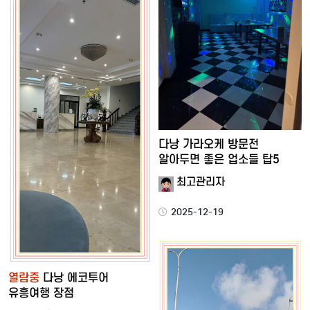
다낭 가라오케 방문전
알아두면 좋은 업소들 탑5
최고관리자
2025-12-19
열람중
다낭 에코투어
유흥여행 장점