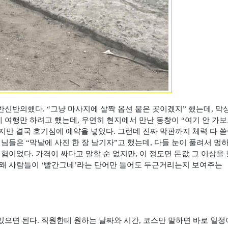
 반신반의했다
. “
그냥 마사지에 살짝 옵션 붙은 곳이겠지
”
했는데
,
막
 여행만 하려고 했는데
,
우연히 현지에서 만난 동창이
“
여기 안 가보
지만 결국 호기심에 예약을 넣었다
.
그런데 진짜 막판까지 체력 다 
형님들은
“
막날에 사진 한 장 남기자”고 했는데
,
다들 눈이 풀려서 멍하
경험이었다
.
가격이 싸다고 말할 순 없지만
,
이 정도면 돈값 그 이상을
왜 사람들이
‘
빨간그네
’
라는 단어만 들어도 두근거리는지 보여주는
있으면 된다
.
직원한테 원하는 날짜와 시간
,
코스만 말하면 바로 일정