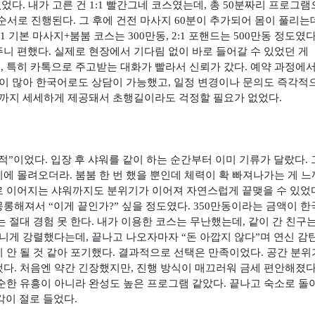
없었다
.
내가 고른 건
1:1
빨간그네 코스였는데
,
총
50
분짜리 프로그램
 순서로 진행된다
.
그 후에 건전 마사지
60
분이 추가되어 몸이 풀리는
:1
기본 마사지
+
붐붐 코스는
300
만동
, 2:1
포핸드는
500
만동 정도였
주니 편했다
.
실제로 현장에서 기다림 없이 바로 들어갈 수 있었던 게
고
,
특히 카톡으로 주고받는 대화가 빨라서 신뢰가 갔다
.
예약 과정에서
이 많아 한국어로도 상담이 가능했고
,
일정 변경이나 문의도 즉각적
보까지 세세하게 제공돼서 초행길이라도 걱정할 필요가 없었다
.
적
”
이었다
.
입장 후 샤워를 같이 하는 순간부터 이미 기류가 달랐다
.
시에 몰려오더라
.
붐붐 한 번 했을 뿐인데 체력이 확 빠져나가는 게 
 이어지는 샤워까지도 분위기가 이어져 자연스럽게 끝맺을 수 있었
 몽롱해져서
“
이게 끝인가
?”
싶을 정도였다
. 350
만동이라는 금액이 한
 절대 경험 못 한다
.
내가 이용한 코스는 무난했는데
,
같이 간 친구
아니게 강렬했다는데
,
끝나고 나오자마자
“
돈 아깝지 않다
”
며 연신 감
 안 될 것 같아 포기했다
.
결과적으로 선택은 만족이었다
.
공간 분위
했다
.
처음엔 약간 긴장했지만
,
진행 방식이 매끄러워 금세 편안해졌
순한 유흥이 아니라 완성도 높은 프로그램 같았다
.
끝나고 숙소로 돌
각이 절로 들었다
.