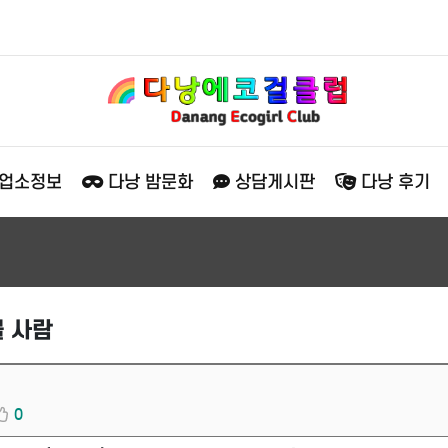
 업소정보
다낭 밤문화
상담게시판
다낭 후기
볼 사람
0