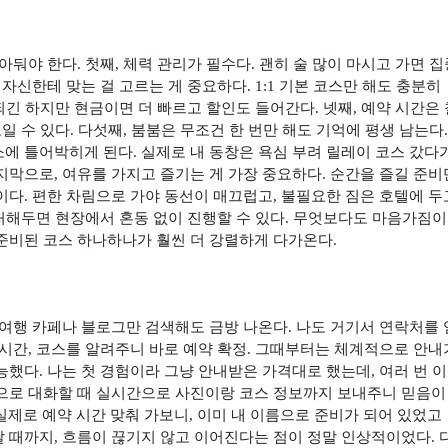
알아둬야 한다
.
첫째
,
체력 관리가 필수다
.
괜히 술 많이 마시고 가면 집
 자신한테 맞는 걸 고르는 게 중요하다
. 1:1
기본 코스만 해도 충분히
되긴 하지만 현금이면 더 빠르고 할인도 들어간다
.
넷째
,
예약 시간은
일 수 있다
.
다섯째
,
붐붐은 무조건 한 번만 해도 기억에 평생 남는다
소에 틀어박히게 된다
.
실제로 내 동창은 욕심 부려 릴레이 코스 갔다
지막으로
,
여유를 가지고 즐기는 게 가장 중요하다
.
순간을 즐길 준비
이다
.
편한 차림으로 가야 동선이 매끄럽고
,
불필요한 짐은 호텔에 두
처해두면 현장에서 혼동 없이 진행할 수 있다
.
무엇보다도 마음가짐이
준비된 코스 하나하나가 훨씬 더 강렬하게 다가온다
.
여행 카페나 블로그만 검색해도 금방 나온다
.
나도 거기서 연락처를
 시간
,
코스를 알려주니 바로 예약 확정
.
그때부터는 체계적으로 안내
가능했다
.
나는 첫 경험이라 그냥 안내받은 가격대로 했는데
,
여러 번 
으로 대화할 때 실시간으로 사진이랑 코스 정보까지 보내주니 믿음이
실제로 예약 시간 맞춰 가보니
,
이미 내 이름으로 준비가 되어 있었고
날 때까지
,
흐름이 끊기지 않고 이어진다는 점이 정말 인상적이었다
.