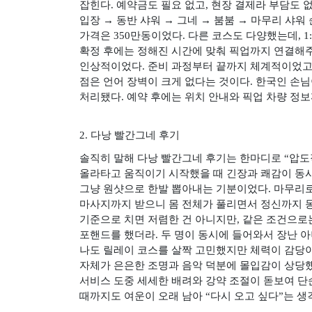
잡힌다
.
예약금도 필요 없고
,
현장 결제라 부담도 
입장
→
동반 샤워
→
그네
→
붐붐
→
마무리 샤워
가격은
350
만동이었다
.
다른 코스도 다양했는데
, 1
확정 후에는 정해진 시간에 맞춰 픽업까지 연결해
인상적이었다
.
준비 과정부터 끝까지 체계적이었
점은 언어 장벽이 크게 없다는 것이다
.
한국인 손님
처리됐다
.
예약 후에는 위치 안내와 픽업 차량 정
2.
다낭 빨간그네 후기
솔직히 말해 다낭 빨간그네 후기는 한마디로
“
압도
올라타고 움직이기 시작했을 때 긴장과 쾌감이 동
그냥 원샷으로 한발 뽑아내는 기분이었다
.
마무리로
마사지까지 받으니 몸 전체가 풀리면서 정신까지
기준으로 치면 저렴한 건 아니지만
,
같은 조건으로는
포핸드를 했더라
.
두 명이 동시에 들어와서 장난 
나도 릴레이 코스를 살짝 고민했지만 체력이 감당이
자체가 은은한 조명과 음악 덕분에 몰입감이 상당
서비스 도중 세세한 배려와 강약 조절이 돋보여 단
때까지도 여운이 오래 남아
“
다시 오고 싶다
”
는 생