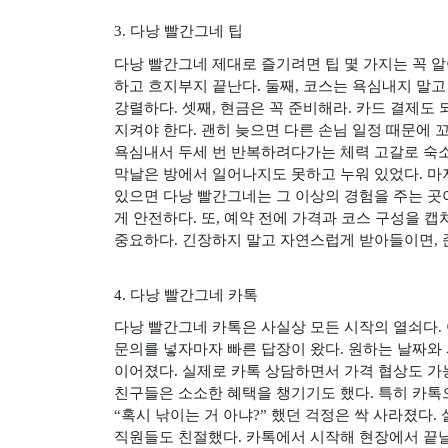
3.
다낭 빨간그네 팁
다낭 빨간그네 제대로 즐기려면 팁 몇 가지는 꼭 
하고 흐지부지 끝난다
.
둘째
,
코스는 욕심내지 말고
강렬하다
.
셋째
,
현금은 꼭 준비해라
.
카드 결제도 
지켜야 한다
.
괜히 늦으면 다른 손님 일정 때문에 꼬
욕심내서 두세 번 반복하려다가는 체력 고갈로 숙
막날은 방에서 일어나지도 못하고 누워 있었다
.
마
있으면 다낭 빨간그네는 그 이상의 경험을 주는 곳
게 안전하다
.
또
,
예약 전에 가격과 코스 구성을 캡
중요하다
.
긴장하지 말고 자연스럽게 받아들이면
,
4.
다낭 빨간그네 카톡
다낭 빨간그네 카톡은 사실상 모든 시작의 열쇠다
.
문의를 넣자마자 빠른 답장이 왔다
.
원하는 날짜와
이어졌다
.
실제로 카톡 상담하면서 가격 협상도 
친구들은 소소한 혜택을 챙기기도 했다
.
특히 카톡
“
혹시 낚이는 거 아냐
?”
했던 걱정은 싹 사라졌다
.
직원들도 친절했다
.
카톡에서 시작해 현장에서 끝