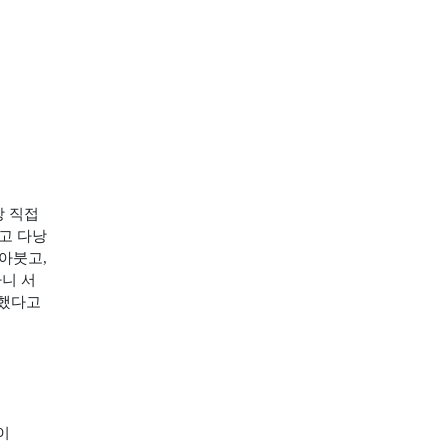
상 직접
고 다낭
쏟아붓고
,
니 서
 했다고
이