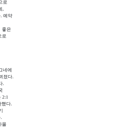
으로
데
,
다
.
예약
 좋은
으로
그네에
느껴졌다
.
다
.
국
는
2:1
탄했다
.
기
다
.
아올