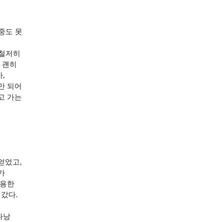
중도 못
 철저히
.
괜히
가
,
만 되어
고 가는
 얻었고
,
가
이용한
 갔다
.
다낭